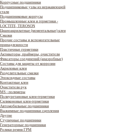
Корпусные подшипники
Подшипниковые узлы из нержавеющей
стали
Подшипниковые корпусы
Промышленные клеи и герметики -
LOCTITE, TEROSON
Цианоакрилатные (моментальные) клеи
Смазки
Прочие составы и вспомогательные
принадлежности
Пластичные герметики
Активаторы, праймеры, очистители
Фиксаторы соединений (анаэробные)
Составы для защиты от коррозии
Акриловые клеи
Разделительные смазки
Эпоксидные составы
Контактные клеи
Очистители рук
MS - полимеры
Полиуретановые клеи-герметики
Силиконовые клеи-герметики
Автомобильные подшипники
Выжимные подшипники сцепления
Другие
Ступичные подшипники
Генераторные подшипники
Ролики ремня ГРМ