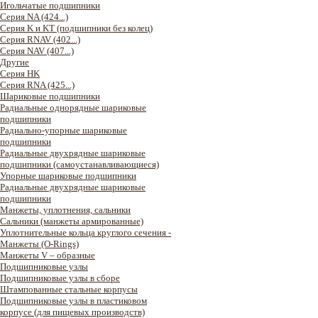
Игольчатые подшипники
Серия NA (424...)
Серия K и KT (подшипники без колец)
Серия RNAV (402...)
Серия NAV (407...)
Другие
Серия HK
Серия RNA (425...)
Шариковые подшипники
Радиальные однорядные шариковые
подшипники
Радиально-упорные шариковые
подшипники
Радиальные двухрядные шариковые
подшипники (самоустанавливающиеся)
Упорные шариковые подшипники
Радиальные двухрядные шариковые
подшипники
Манжеты, уплотнения, сальники
Сальники (манжеты армированные)
Уплотнительные кольца круглого сечения -
Манжеты (O-Rings)
Манжеты V – образные
Подшипниковые узлы
Подшипниковые узлы в сборе
Штампованные стальные корпусы
Подшипниковые узлы в пластиковом
корпусе (для пищевых производств)