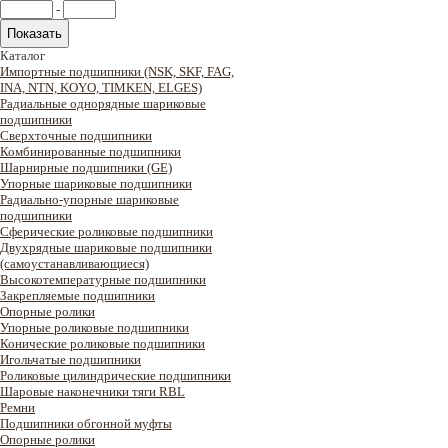
-
Каталог
Импортные подшипники (NSK, SKF, FAG,
INA, NTN, KOYO, TIMKEN, ELGES)
Радиальные однорядные шариковые
подшипники
Сверхточные подшипники
Комбинированные подшипники
Шарнирные подшипники (GE)
Упорные шариковые подшипники
Радиально-упорные шариковые
подшипники
Сферические роликовые подшипники
Двухрядные шариковые подшипники
(самоустанавливающиеся)
Высокотемпературные подшипники
Закрепляемые подшипники
Опорные ролики
Упорные роликовые подшипники
Конические роликовые подшипники
Игольчатые подшипники
Роликовые цилиндрические подшипники
Шаровые наконечники тяги RBL
Ремни
Подшипники обгонной муфты
Опорные ролики