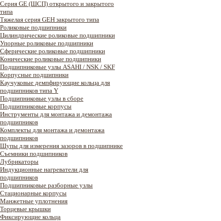
Серия GE (ШСП) открытого и закрытого
типа
Тяжелая серия GEH закрытого типа
Роликовые подшипники
Цилиндрические роликовые подшипники
Упорные роликовые подшипники
Сферические роликовые подшипники
Конические роликовые подшипники
Подшипниковые узлы ASAHI / NSK / SKF
Корпусные подшипники
Каучуковые демпфирующие кольца для
подшипников типа Y
Подшипниковые узлы в сборе
Подшипниковые корпусы
Инструменты для монтажа и демонтажа
подшипников
Комплекты для монтажа и демонтажа
подшипников
Щупы для измерения зазоров в подшипнике
Съемники подшипников
Лубрикаторы
Индукционные нагреватели для
подшипников
Подшипниковые разборные узлы
Стационарные корпусы
Манжетные уплотнения
Торцевые крышки
Фиксирующие кольца