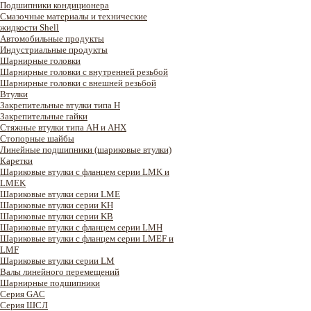
Подшипники кондиционера
Смазочные материалы и технические
жидкости Shell
Автомобильные продукты
Индустриальные продукты
Шарнирные головки
Шарнирные головки с внутренней резьбой
Шарнирные головки с внешней резьбой
Втулки
Закрепительные втулки типа H
Закрепительные гайки
Стяжные втулки типа AH и AHX
Стопорные шайбы
Линейные подшипники (шариковые втулки)
Каретки
Шариковые втулки с фланцем серии LMK и
LMEK
Шариковые втулки серии LME
Шариковые втулки серии KH
Шариковые втулки серии KB
Шариковые втулки с фланцем серии LMH
Шариковые втулки с фланцем серии LMEF и
LMF
Шариковые втулки серии LM
Валы линейного перемещений
Шарнирные подшипники
Серия GAC
Cерия ШСЛ