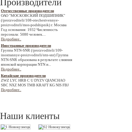
Производители
Отечественные производители
ОАО "МОСКОВСКИЙ ПОДШИПНИК"
(/proizvoditeli/108-otechestvennye-
proizvoditeli/mos-podshipnik) г. Москва
Год основания: 1932 Численность
персонала: 5080 человек....
Подробнее..
Иностранные производители
Группа NTN-SNR (/proizvoditeli/109-
inostrannye-proizvoditeli/ntn-snr) Группа
NTN-SNR образована в результате слияния
японской корпорации NTN и...
Подробнее..
Китайские производители
ZWZ LYC HRB C U DYZV QIANCHAO
SBC NXZ MOS TMB KRAFT KG NIS FBJ
Подробнее..
Наши клиенты