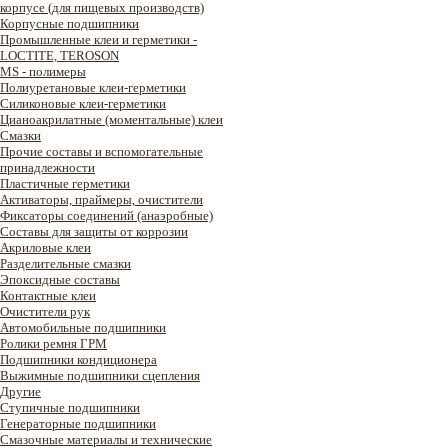
корпусе (для пищевых производств)
Корпусные подшипники
Промышленные клеи и герметики -
LOCTITE, TEROSON
MS - полимеры
Полиуретановые клеи-герметики
Силиконовые клеи-герметики
Цианоакрилатные (моментальные) клеи
Смазки
Прочие составы и вспомогательные
принадлежности
Пластичные герметики
Активаторы, праймеры, очистители
Фиксаторы соединений (анаэробные)
Составы для защиты от коррозии
Акриловые клеи
Разделительные смазки
Эпоксидные составы
Контактные клеи
Очистители рук
Автомобильные подшипники
Ролики ремня ГРМ
Подшипники кондиционера
Выжимные подшипники сцепления
Другие
Ступичные подшипники
Генераторные подшипники
Смазочные материалы и технические