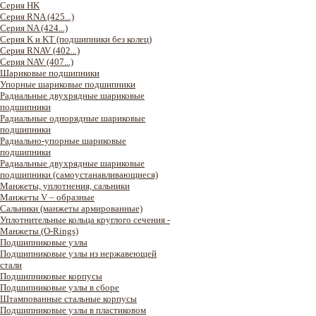
Серия HK
Серия RNA (425...)
Серия NA (424...)
Серия K и KT (подшипники без колец)
Серия RNAV (402...)
Серия NAV (407...)
Шариковые подшипники
Упорные шариковые подшипники
Радиальные двухрядные шариковые
подшипники
Радиальные однорядные шариковые
подшипники
Радиально-упорные шариковые
подшипники
Радиальные двухрядные шариковые
подшипники (самоустанавливающиеся)
Манжеты, уплотнения, сальники
Манжеты V – образные
Сальники (манжеты армированные)
Уплотнительные кольца круглого сечения -
Манжеты (O-Rings)
Подшипниковые узлы
Подшипниковые узлы из нержавеющей
стали
Подшипниковые корпусы
Подшипниковые узлы в сборе
Штампованные стальные корпусы
Подшипниковые узлы в пластиковом