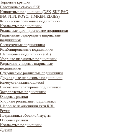
Торцевые крышки
Пластичные смазки SKF
Импортные подшипники (NSK, SKF, FAG,
INA, NTN, KOYO, TIMKEN, ELGES)
Конические роликовые подшипники
Игольчатые подшипники
Роликовые цилиндрические подшипники
Радиальные однорядные шариковые
подшипники
Сверхточные подшипники
Комбинированные подшипники
Шарнирные подшипники (GE)
Упорные шариковые подшипники
Радиально-упорные шариковые
подшипники
Сферические роликовые подшипники
Двухрядные шариковые подшипники
(самоустанавливающиеся)
Высокотемпературные подшипники
Закрепляемые подшипники
Опорные ролики
Упорные роликовые подшипники
Шаровые наконечники тяги RBL
Ремни
Подшипники обгонной муфты
Опорные ролики
Игольчатые подшипники
Другие