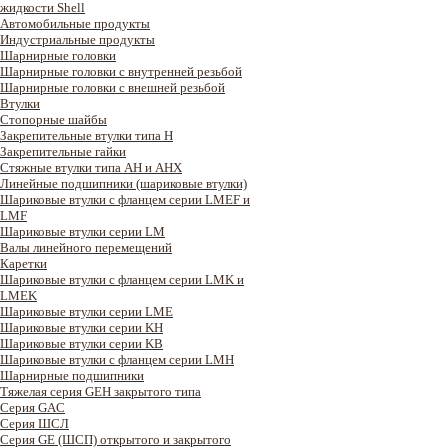
жидкости Shell
Автомобильные продукты
Индустриальные продукты
Шарнирные головки
Шарнирные головки с внутренней резьбой
Шарнирные головки с внешней резьбой
Втулки
Стопорные шайбы
Закрепительные втулки типа H
Закрепительные гайки
Стяжные втулки типа AH и AHX
Линейные подшипники (шариковые втулки)
Шариковые втулки с фланцем серии LMEF и
LMF
Шариковые втулки серии LM
Валы линейного перемещений
Каретки
Шариковые втулки с фланцем серии LMK и
LMEK
Шариковые втулки серии LME
Шариковые втулки серии KH
Шариковые втулки серии KB
Шариковые втулки с фланцем серии LMH
Шарнирные подшипники
Тяжелая серия GEH закрытого типа
Серия GAC
Cерия ШСЛ
Серия GE (ШСП) открытого и закрытого