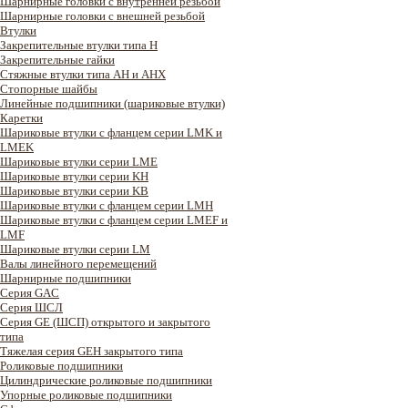
Шарнирные головки с внутренней резьбой
Шарнирные головки с внешней резьбой
Втулки
Закрепительные втулки типа H
Закрепительные гайки
Стяжные втулки типа AH и AHX
Стопорные шайбы
Линейные подшипники (шариковые втулки)
Каретки
Шариковые втулки с фланцем серии LMK и
LMEK
Шариковые втулки серии LME
Шариковые втулки серии KH
Шариковые втулки серии KB
Шариковые втулки с фланцем серии LMH
Шариковые втулки с фланцем серии LMEF и
LMF
Шариковые втулки серии LM
Валы линейного перемещений
Шарнирные подшипники
Серия GAC
Cерия ШСЛ
Серия GE (ШСП) открытого и закрытого
типа
Тяжелая серия GEH закрытого типа
Роликовые подшипники
Цилиндрические роликовые подшипники
Упорные роликовые подшипники