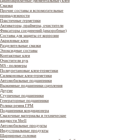
Цианоакрилатные (моментальные) клеи
Смазки
Прочие составы и вспомогательные
принадлежности
Пластичные герметики
Активаторы, праймеры, очистители
Фиксаторы соединений (анаэробные)
Составы для защиты от коррозии
Акриловые клеи
Разделительные смазки
Эпоксидные составы
Контактные клеи
Очистители рук
MS - полимеры
Полиуретановые клеи-герметики
Силиконовые клеи-герметики
Автомобильные подшипники
Выжимные подшипники сцепления
Другие
Ступичные подшипники
Генераторные подшипники
Ролики ремня ГРМ
Подшипники кондиционера
Смазочные материалы и технические
жидкости Shell
Автомобильные продукты
Индустриальные продукты
Шарнирные головки