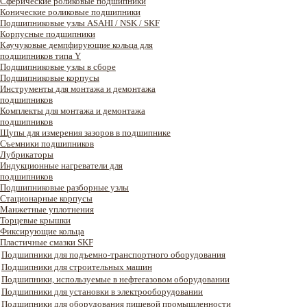
Сферические роликовые подшипники
Конические роликовые подшипники
Подшипниковые узлы ASAHI / NSK / SKF
Корпусные подшипники
Каучуковые демпфирующие кольца для
подшипников типа Y
Подшипниковые узлы в сборе
Подшипниковые корпусы
Инструменты для монтажа и демонтажа
подшипников
Комплекты для монтажа и демонтажа
подшипников
Щупы для измерения зазоров в подшипнике
Съемники подшипников
Лубрикаторы
Индукционные нагреватели для
подшипников
Подшипниковые разборные узлы
Стационарные корпусы
Манжетные уплотнения
Торцевые крышки
Фиксирующие кольца
Пластичные смазки SKF
Подшипники для подъемно-транспортного оборудования
Подшипники для строительных машин
Подшипники, используемые в нефтегазовом оборудовании
Подшипники для установки в электрооборудовании
Подшипники для оборудования пищевой промышленности