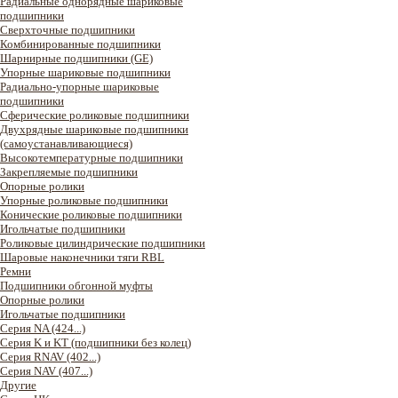
Радиальные однорядные шариковые
подшипники
Сверхточные подшипники
Комбинированные подшипники
Шарнирные подшипники (GE)
Упорные шариковые подшипники
Радиально-упорные шариковые
подшипники
Сферические роликовые подшипники
Двухрядные шариковые подшипники
(самоустанавливающиеся)
Высокотемпературные подшипники
Закрепляемые подшипники
Опорные ролики
Упорные роликовые подшипники
Конические роликовые подшипники
Игольчатые подшипники
Роликовые цилиндрические подшипники
Шаровые наконечники тяги RBL
Ремни
Подшипники обгонной муфты
Опорные ролики
Игольчатые подшипники
Серия NA (424...)
Серия K и KT (подшипники без колец)
Серия RNAV (402...)
Серия NAV (407...)
Другие