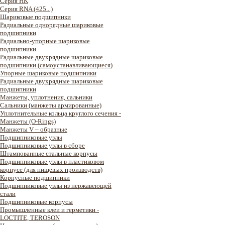
Серия HK
Серия RNA (425...)
Шариковые подшипники
Радиальные однорядные шариковые
подшипники
Радиально-упорные шариковые
подшипники
Радиальные двухрядные шариковые
подшипники (самоустанавливающиеся)
Упорные шариковые подшипники
Радиальные двухрядные шариковые
подшипники
Манжеты, уплотнения, сальники
Сальники (манжеты армированные)
Уплотнительные кольца круглого сечения -
Манжеты (O-Rings)
Манжеты V – образные
Подшипниковые узлы
Подшипниковые узлы в сборе
Штампованные стальные корпусы
Подшипниковые узлы в пластиковом
корпусе (для пищевых производств)
Корпусные подшипники
Подшипниковые узлы из нержавеющей
стали
Подшипниковые корпусы
Промышленные клеи и герметики -
LOCTITE, TEROSON