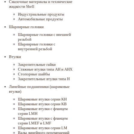
Смазочные материалы и технические
жидкости Shell
Индустриальные продукты
Автомобильные продукты
Шарнирные головки
Шарнирные головки с внешней
резьбой
Шарнирные головки с
внутренней резьбой
Втулки
Закрепительные гайки
Стяжные втулки типа AH и AHX
Стопорные шайбы
Закрепительные втулки типа H
Линейные подшипники (шариковые
втулки)
Шариковые втулки серии KH
Шариковые втулки серии KB
Шариковые втулки с фланцем
серии LMH
Шариковые втулки с фланцем
серии LMEF и LMF
Шариковые втулки серии LM
Валы линейного перемещений