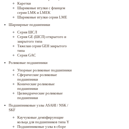
Каретки
Шариковые втулки с фланцем
серии LMK и LMEK
Шариковые втулки серии LME
Шарнирные подшипники
Cерия ШСЛ
Серия GE (ШСП) открытого и
закрытого типа
Тяжелая серия GEH закрытого
типа
Серия GAC
Роликовые подшипники
Упорные роликовые подшипники
Сферические роликовые
подшипники
Конические роликовые
подшипники
Цилиндрические роликовые
подшипники
Подшипниковые узлы ASAHI / NSK /
SKF
Каучуковые демпфирующие
кольца для подшипников типа Y
Подшипниковые узлы в сборе