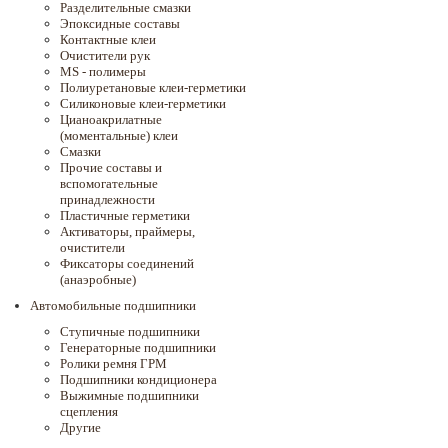
Разделительные смазки
Эпоксидные составы
Контактные клеи
Очистители рук
MS - полимеры
Полиуретановые клеи-герметики
Силиконовые клеи-герметики
Цианоакрилатные
(моментальные) клеи
Смазки
Прочие составы и
вспомогательные
принадлежности
Пластичные герметики
Активаторы, праймеры,
очистители
Фиксаторы соединений
(анаэробные)
Автомобильные подшипники
Ступичные подшипники
Генераторные подшипники
Ролики ремня ГРМ
Подшипники кондиционера
Выжимные подшипники
сцепления
Другие