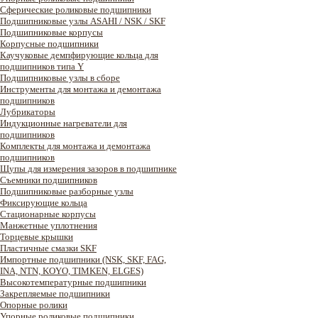
Сферические роликовые подшипники
Подшипниковые узлы ASAHI / NSK / SKF
Подшипниковые корпусы
Корпусные подшипники
Каучуковые демпфирующие кольца для
подшипников типа Y
Подшипниковые узлы в сборе
Инструменты для монтажа и демонтажа
подшипников
Лубрикаторы
Индукционные нагреватели для
подшипников
Комплекты для монтажа и демонтажа
подшипников
Щупы для измерения зазоров в подшипнике
Съемники подшипников
Подшипниковые разборные узлы
Фиксирующие кольца
Стационарные корпусы
Манжетные уплотнения
Торцевые крышки
Пластичные смазки SKF
Импортные подшипники (NSK, SKF, FAG,
INA, NTN, KOYO, TIMKEN, ELGES)
Высокотемпературные подшипники
Закрепляемые подшипники
Опорные ролики
Упорные роликовые подшипники