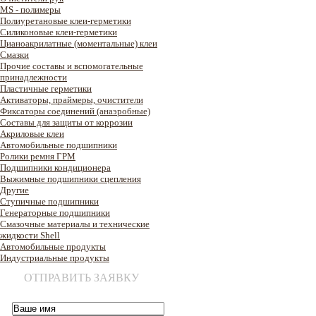
MS - полимеры
Полиуретановые клеи-герметики
Силиконовые клеи-герметики
Цианоакрилатные (моментальные) клеи
Смазки
Прочие составы и вспомогательные
принадлежности
Пластичные герметики
Активаторы, праймеры, очистители
Фиксаторы соединений (анаэробные)
Составы для защиты от коррозии
Акриловые клеи
Автомобильные подшипники
Ролики ремня ГРМ
Подшипники кондиционера
Выжимные подшипники сцепления
Другие
Ступичные подшипники
Генераторные подшипники
Смазочные материалы и технические
жидкости Shell
Автомобильные продукты
Индустриальные продукты
ОТПРАВИТЬ ЗАЯВКУ