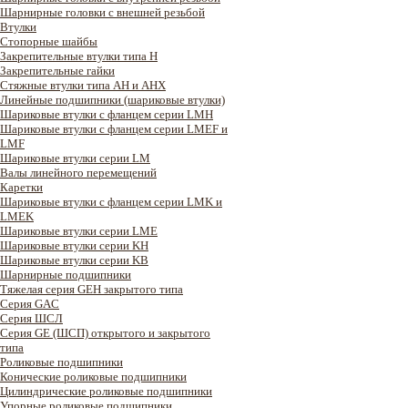
Шарнирные головки с внешней резьбой
Втулки
Стопорные шайбы
Закрепительные втулки типа H
Закрепительные гайки
Стяжные втулки типа AH и AHX
Линейные подшипники (шариковые втулки)
Шариковые втулки с фланцем серии LMH
Шариковые втулки с фланцем серии LMEF и
LMF
Шариковые втулки серии LM
Валы линейного перемещений
Каретки
Шариковые втулки с фланцем серии LMK и
LMEK
Шариковые втулки серии LME
Шариковые втулки серии KH
Шариковые втулки серии KB
Шарнирные подшипники
Тяжелая серия GEH закрытого типа
Серия GAC
Cерия ШСЛ
Серия GE (ШСП) открытого и закрытого
типа
Роликовые подшипники
Конические роликовые подшипники
Цилиндрические роликовые подшипники
Упорные роликовые подшипники