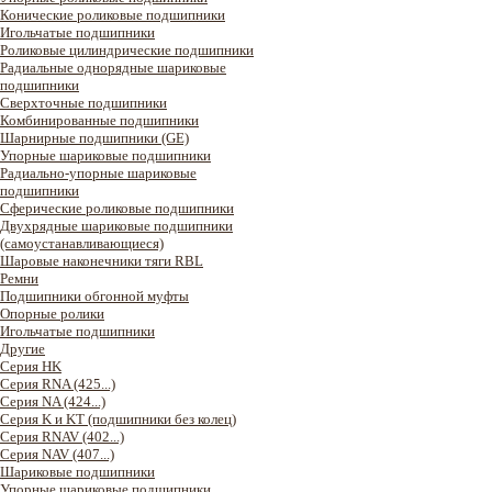
Конические роликовые подшипники
Игольчатые подшипники
Роликовые цилиндрические подшипники
Радиальные однорядные шариковые
подшипники
Сверхточные подшипники
Комбинированные подшипники
Шарнирные подшипники (GE)
Упорные шариковые подшипники
Радиально-упорные шариковые
подшипники
Сферические роликовые подшипники
Двухрядные шариковые подшипники
(самоустанавливающиеся)
Шаровые наконечники тяги RBL
Ремни
Подшипники обгонной муфты
Опорные ролики
Игольчатые подшипники
Другие
Серия HK
Серия RNA (425...)
Серия NA (424...)
Серия K и KT (подшипники без колец)
Серия RNAV (402...)
Серия NAV (407...)
Шариковые подшипники
Упорные шариковые подшипники