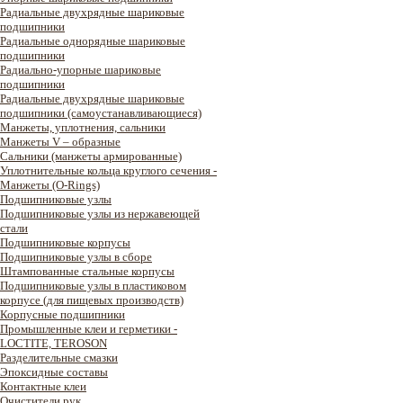
Радиальные двухрядные шариковые
подшипники
Радиальные однорядные шариковые
подшипники
Радиально-упорные шариковые
подшипники
Радиальные двухрядные шариковые
подшипники (самоустанавливающиеся)
Манжеты, уплотнения, сальники
Манжеты V – образные
Сальники (манжеты армированные)
Уплотнительные кольца круглого сечения -
Манжеты (O-Rings)
Подшипниковые узлы
Подшипниковые узлы из нержавеющей
стали
Подшипниковые корпусы
Подшипниковые узлы в сборе
Штампованные стальные корпусы
Подшипниковые узлы в пластиковом
корпусе (для пищевых производств)
Корпусные подшипники
Промышленные клеи и герметики -
LOCTITE, TEROSON
Разделительные смазки
Эпоксидные составы
Контактные клеи
Очистители рук